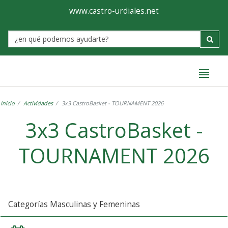
Ayuntamiento
Formulario
www.castro-urdiales.net
de
Label
Castro-
Urdiales
Inicio
Actividades
3x3 CastroBasket - TOURNAMENT 2026
3x3 CastroBasket -
TOURNAMENT 2026
Categorías Masculinas y Femeninas