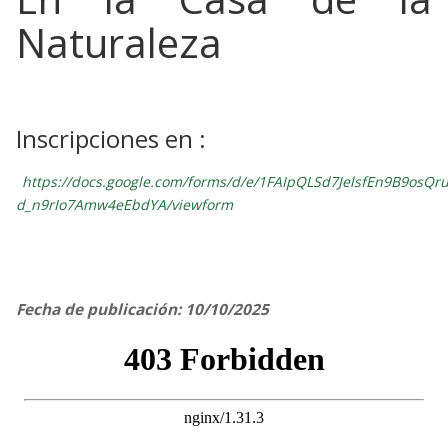
Naturaleza
Inscripciones en :
https://docs.google.com/forms/d/e/1FAIpQLSd7JelsfEn9B9osQ
d_n9rIo7Amw4eEbdYA/viewform
Fecha de publicación: 10/10/2025