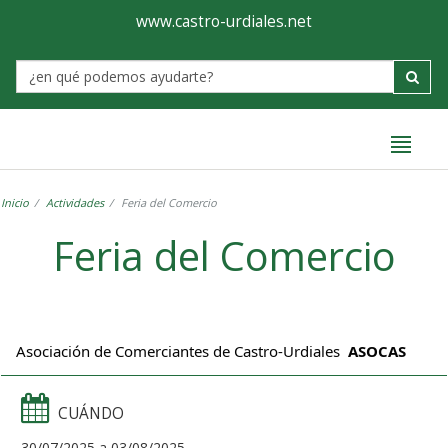
Ayuntamiento
Formulario
www.castro-urdiales.net
de
Label
Castro-
Urdiales
Inicio
Actividades
Feria del Comercio
Feria del Comercio
Asociación de Comerciantes de Castro-Urdiales
ASOCAS
CUÁNDO
30/07/2025
a
03/08/2025