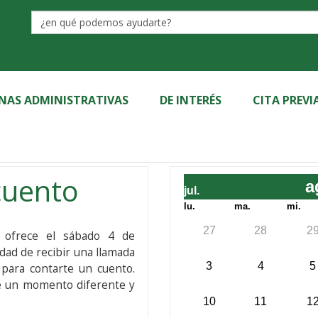
Label
INAS ADMINISTRATIVAS
DE INTERÉS
CITA PREVI
cuento
a
jul.
lu.
ma.
mi.
27
28
2
e ofrece el sábado 4 de
idad de recibir una llamada
3
4
5
, para contarte un cuento.
ate un momento diferente y
10
11
1