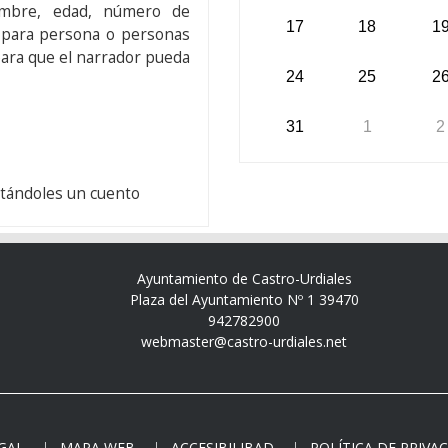
ombre, edad, número de
17
18
1
o para persona o personas
 para que el narrador pueda
24
25
2
31
1
2
ntándoles un cuento
Ayuntamiento de Castro-Urdiales
Plaza del Ayuntamiento Nº 1 39470
942782900
webmaster@castro-urdiales.net
EGAL
MAPA WEB
ACCESIBILIBAD
POLÍTICA DE PRIVA