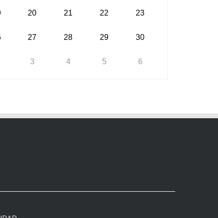
9
20
21
22
23
6
27
28
29
30
3
4
5
6
CIDAD