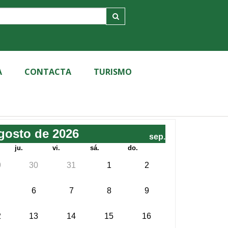
A
CONTACTA
TURISMO
gosto de 2026
sep.
ju.
vi.
sá.
do.
9
30
31
1
2
6
7
8
9
2
13
14
15
16