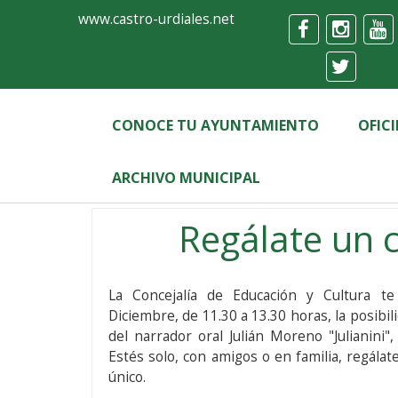
Ayuntamiento
Formulario
www.castro-urdiales.net
de
Castro-
Urdiales
CONOCE TU AYUNTAMIENTO
OFIC
ARCHIVO MUNICIPAL
Contenido
Regálate un 
La Concejalía de Educación y Cultura t
Diciembre, de 11.30 a 13.30 horas, la posibil
del narrador oral Julián Moreno "Julianini"
Estés solo, con amigos o en familia, regál
único.