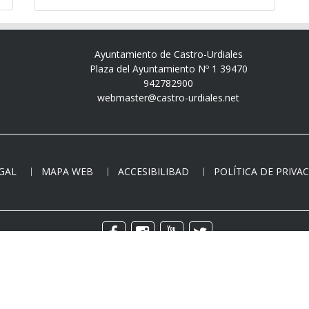
Ayuntamiento de Castro-Urdiales
Plaza del Ayuntamiento Nº 1 39470
942782900
webmaster@castro-urdiales.net
EGAL
MAPA WEB
ACCESIBILIBAD
POLÍTICA DE PRIVA
Copyright © - Todos los derechos reservados.
Ayuntamiento de Castro-Urdiales