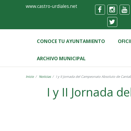
Ayuntamiento
Formulario
www.castro-urdiales.net
de
Castro-
Urdiales
CONOCE TU AYUNTAMIENTO
OFIC
ARCHIVO MUNICIPAL
Inicio
Noticias
I y II Jornada del Campeonato Absoluto de Cantab
I y II Jornada 