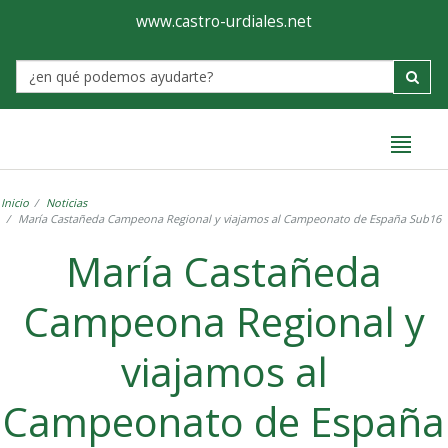
Ayuntamiento
Formulario
www.castro-urdiales.net
de
Label
Castro-
Urdiales
Inicio
Noticias
María Castañeda Campeona Regional y viajamos al Campeonato de España Sub16
María Castañeda
Campeona Regional y
viajamos al
Campeonato de España