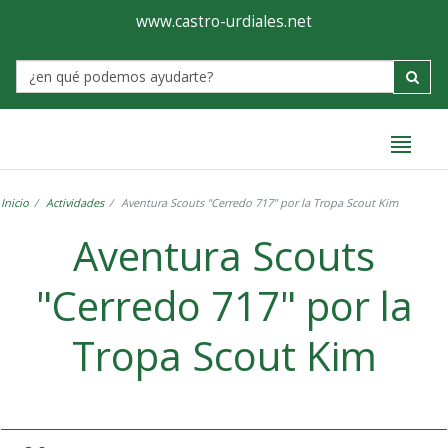
Ayuntamiento
Formulario
www.castro-urdiales.net
de
Label
Castro-
Urdiales
Inicio
Actividades
Aventura Scouts "Cerredo 717" por la Tropa Scout Kim
Aventura Scouts
"Cerredo 717" por la
Tropa Scout Kim