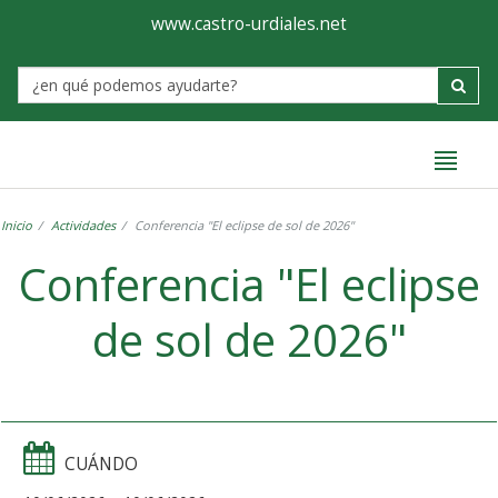
Ayuntamiento
Formulario
www.castro-urdiales.net
de
Label
Castro-
Urdiales
Inicio
Actividades
Conferencia "El eclipse de sol de 2026"
Conferencia "El eclipse
de sol de 2026"
CUÁNDO