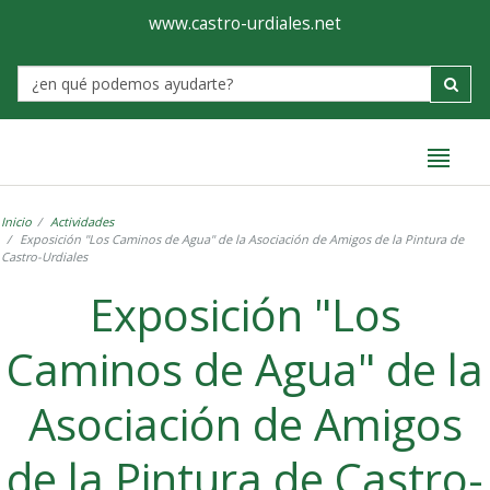
Ayuntamiento
Formulario
www.castro-urdiales.net
de
Label
Castro-
Urdiales
Inicio
Actividades
Exposición "Los Caminos de Agua" de la Asociación de Amigos de la Pintura de
Castro-Urdiales
Exposición "Los
Caminos de Agua" de la
Asociación de Amigos
de la Pintura de Castro-