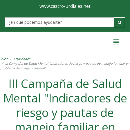
Ayuntamiento
Formulario
www.castro-urdiales.net
de
Label
Castro-
Urdiales
Inicio
Actividades
III Campaña de Salud Mental "Indicadores de riesgo y pautas de manejo familiar en
problema de imagen corporal"
III Campaña de Salud
Mental "Indicadores de
riesgo y pautas de
manejo familiar en