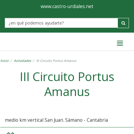
Ayuntamiento
Formulario
www.castro-urdiales.net
de
Label
Castro-
Urdiales
Inicio
Actividades
III Circuito Portus Amanus
III Circuito Portus
Amanus
medio km vertical San Juan. Sámano - Cantabria