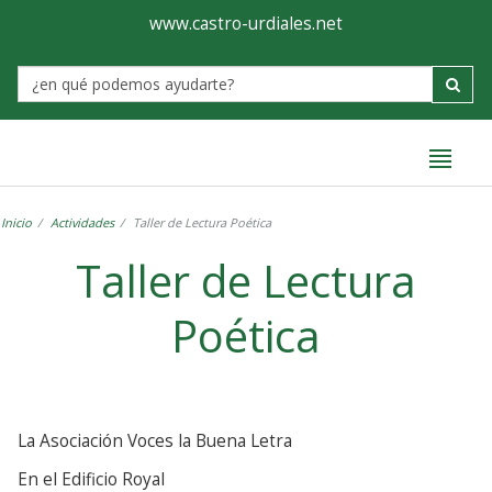
Ayuntamiento
Formulario
www.castro-urdiales.net
de
Label
Castro-
Urdiales
Inicio
Actividades
Taller de Lectura Poética
Taller de Lectura
Poética
La Asociación Voces la Buena Letra
En el Edificio Royal