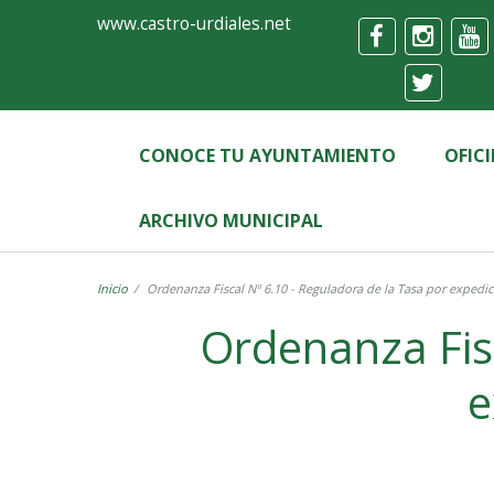
Ayuntamiento
Formulario
www.castro-urdiales.net
de
Castro-
Urdiales
CONOCE TU AYUNTAMIENTO
OFIC
ARCHIVO MUNICIPAL
Inicio
Ordenanza Fiscal Nº 6.10 - Reguladora de la Tasa por exped
Ordenanza Fisc
e