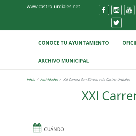
Ayuntamiento
Formulario
www.castro-urdiales.net
de
Castro-
Urdiales
CONOCE TU AYUNTAMIENTO
OFIC
ARCHIVO MUNICIPAL
Inicio
Actividades
XXI Carrera San Silvestre de Castro-Urdiales
XXI Carre
CUÁNDO