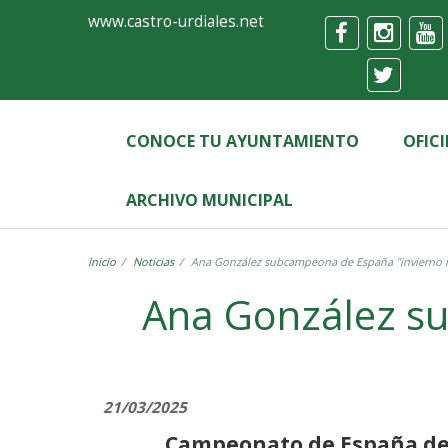
Ayuntamiento
Formulario
www.castro-urdiales.net
de
Castro-
Urdiales
CONOCE TU AYUNTAMIENTO
OFIC
ARCHIVO MUNICIPAL
Inicio
Noticias
Ana González subcampeona de España "invierno 
Ana González su
21/03/2025
Campeonato de España de 