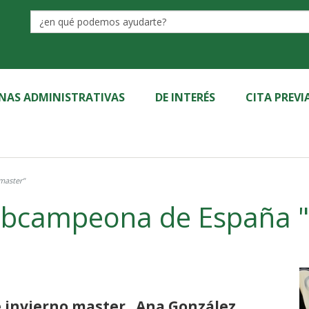
Label
INAS ADMINISTRATIVAS
DE INTERÉS
CITA PREVI
master"
bcampeona de España "
invierno master . Ana González