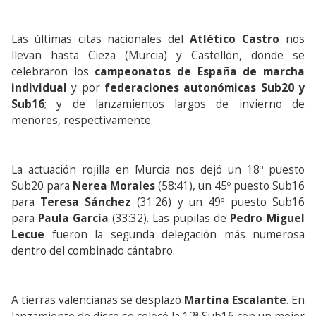
Las últimas citas nacionales del
Atlético Castro
nos
llevan hasta Cieza (Murcia) y Castellón, donde se
celebraron los
campeonatos de España de marcha
individual
y por
federaciones autonómicas Sub20 y
Sub16
; y de lanzamientos largos de invierno de
menores, respectivamente.
La actuación rojilla en Murcia nos dejó un 18º puesto
Sub20 para
Nerea Morales
(58:41), un 45º puesto Sub16
para
Teresa Sánchez
(31:26) y un 49º puesto Sub16
para
Paula García
(33:32). Las pupilas de
Pedro Miguel
Lecue
fueron la segunda delegación más numerosa
dentro del combinado cántabro.
A tierras valencianas se desplazó
Martina Escalante
. En