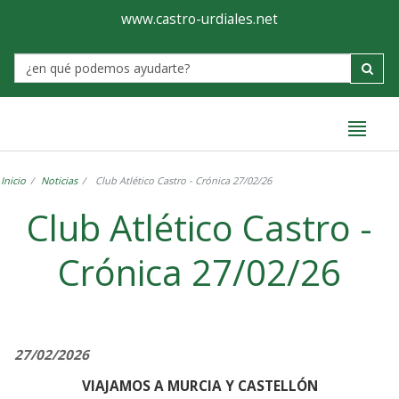
Ayuntamiento
Formulario
www.castro-urdiales.net
de
Label
Castro-
Urdiales
Inicio
Noticias
Club Atlético Castro - Crónica 27/02/26
Club Atlético Castro -
Crónica 27/02/26
27/02/2026
VIAJAMOS A MURCIA Y CASTELLÓN