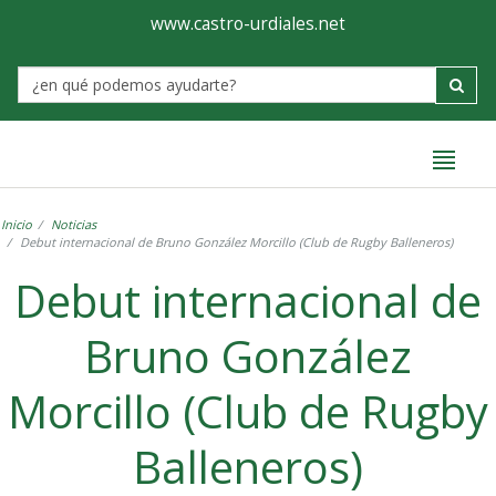
Ayuntamiento
Formulario
www.castro-urdiales.net
de
Label
Castro-
Urdiales
Inicio
Noticias
Debut internacional de Bruno González Morcillo (Club de Rugby Balleneros)
Debut internacional de
Bruno González
Morcillo (Club de Rugby
Balleneros)