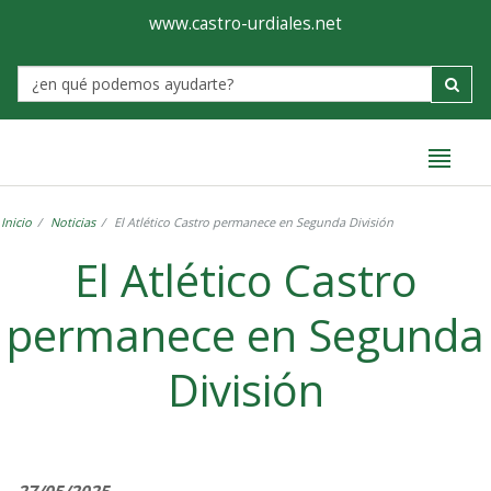
Ayuntamiento
Formulario
www.castro-urdiales.net
de
Label
Castro-
Urdiales
Inicio
Noticias
El Atlético Castro permanece en Segunda División
El Atlético Castro
permanece en Segunda
División