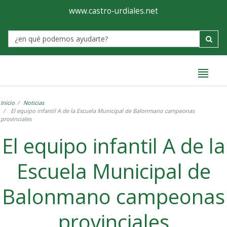
Ayuntamiento
Formulario
www.castro-urdiales.net
de
Label
Castro-
Urdiales
Inicio
Noticias
El equipo infantil A de la Escuela Municipal de Balonmano campeonas
provinciales
El equipo infantil A de la
Escuela Municipal de
Balonmano campeonas
provinciales