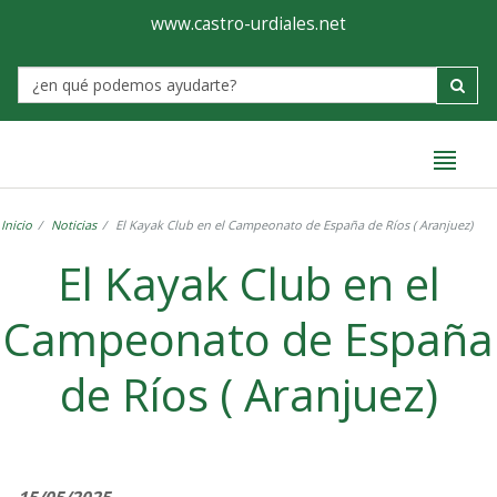
Ayuntamiento
Formulario
www.castro-urdiales.net
de
Label
Castro-
Urdiales
Inicio
Noticias
El Kayak Club en el Campeonato de España de Ríos ( Aranjuez)
El Kayak Club en el
Campeonato de España
de Ríos ( Aranjuez)