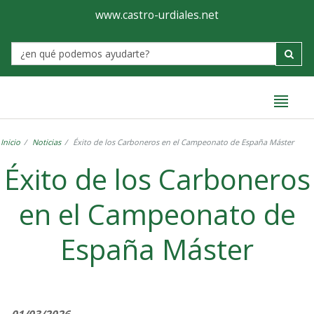
Ayuntamiento
Formulario
www.castro-urdiales.net
de
Label
Castro-
Urdiales
Inicio
Noticias
Éxito de los Carboneros en el Campeonato de España Máster
Éxito de los Carboneros
en el Campeonato de
España Máster