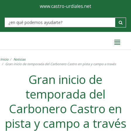
Ayuntamiento
Formulario
www.castro-urdiales.net
de
Label
Castro-
Urdiales
Inicio
Noticias
Gran inicio de temporada del Carbonero Castro en pista y campo a través
Gran inicio de
temporada del
Carbonero Castro en
pista y campo a través