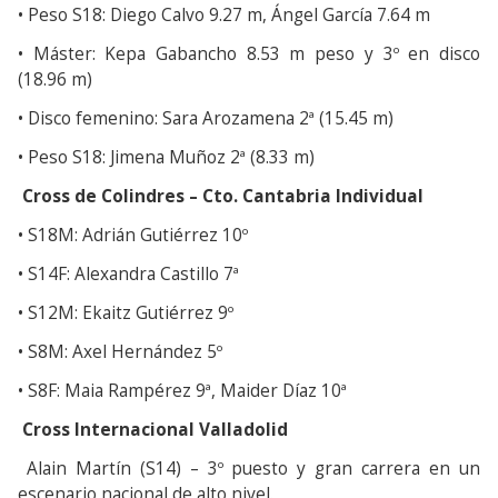
• Peso S18: Diego Calvo 9.27 m, Ángel García 7.64 m
• Máster: Kepa Gabancho 8.53 m peso y 3º en disco
(18.96 m)
• Disco femenino: Sara Arozamena 2ª (15.45 m)
• Peso S18: Jimena Muñoz 2ª (8.33 m)
Cross de Colindres – Cto. Cantabria Individual
• S18M: Adrián Gutiérrez 10º
• S14F: Alexandra Castillo 7ª
• S12M: Ekaitz Gutiérrez 9º
• S8M: Axel Hernández 5º
• S8F: Maia Rampérez 9ª, Maider Díaz 10ª
Cross Internacional Valladolid
Alain Martín (S14) – 3º puesto y gran carrera en un
escenario nacional de alto nivel.