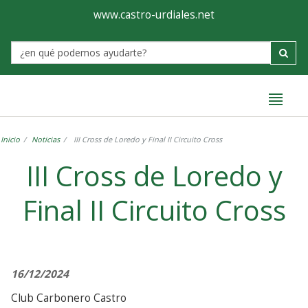
Ayuntamiento
Formulario
www.castro-urdiales.net
de
Label
Castro-
Urdiales
Inicio
Noticias
III Cross de Loredo y Final II Circuito Cross
III Cross de Loredo y
Final II Circuito Cross
16/12/2024
Club Carbonero Castro