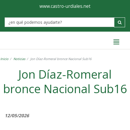
Ayuntamiento
Formulario
www.castro-urdiales.net
de
Label
Castro-
Urdiales
Inicio
Noticias
Jon Díaz-Romeral bronce Nacional Sub16
Jon Díaz-Romeral
bronce Nacional Sub16
12/05/2026