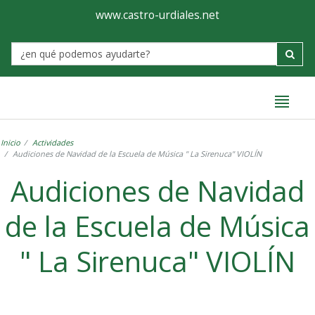
Ayuntamiento
Formulario
www.castro-urdiales.net
de
Label
Castro-
Urdiales
Inicio
Actividades
Audiciones de Navidad de la Escuela de Música " La Sirenuca" VIOLÍN
Audiciones de Navidad
de la Escuela de Música
" La Sirenuca" VIOLÍN