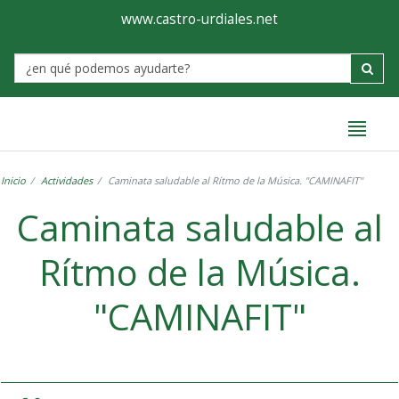
Ayuntamiento
Formulario
www.castro-urdiales.net
de
Label
Castro-
Urdiales
Inicio
Actividades
Caminata saludable al Rítmo de la Música. "CAMINAFIT"
Caminata saludable al
Rítmo de la Música.
"CAMINAFIT"