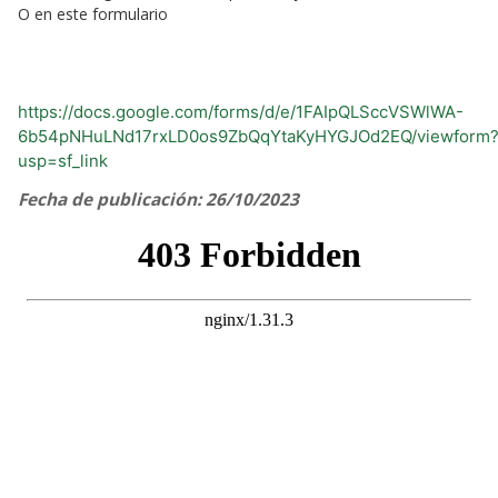
O en este formulario
https://docs.google.com/forms/d/e/1FAIpQLSccVSWlWA-
6b54pNHuLNd17rxLD0os9ZbQqYtaKyHYGJOd2EQ/viewform
usp=sf_link
Fecha de publicación: 26/10/2023