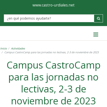
Ayuntamiento
Formulario
www.castro-urdiales.net
de
Label
Castro-
Urdiales
Inicio
Actividades
Campus CastroCamp para las jornadas no lectivas, 2-3 de noviembre de 2023
Campus CastroCamp
para las jornadas no
lectivas, 2-3 de
noviembre de 2023