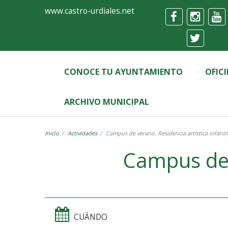
Ayuntamiento
Formulario
www.castro-urdiales.net
de
Castro-
Urdiales
CONOCE TU AYUNTAMIENTO
OFIC
ARCHIVO MUNICIPAL
Inicio
Actividades
Campus de verano. Residencia artística infantil
Campus de v
CUÁNDO