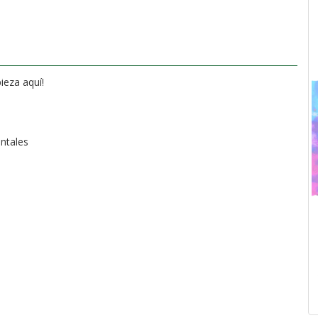
ión ¡Tu verano empieza aquí!
noparentales