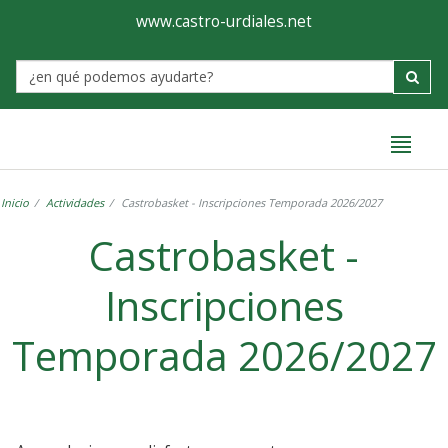
Ayuntamiento
Formulario
www.castro-urdiales.net
de
Label
Castro-
Urdiales
Inicio
Actividades
Castrobasket - Inscripciones Temporada 2026/2027
Castrobasket -
Inscripciones
Temporada 2026/2027