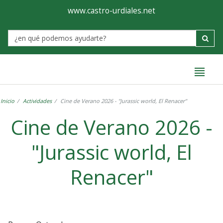
Ayuntamiento
Formulario
www.castro-urdiales.net
de
Label
Castro-
Urdiales
Inicio
Actividades
Cine de Verano 2026 - "Jurassic world, El Renacer"
Cine de Verano 2026 -
"Jurassic world, El
Renacer"