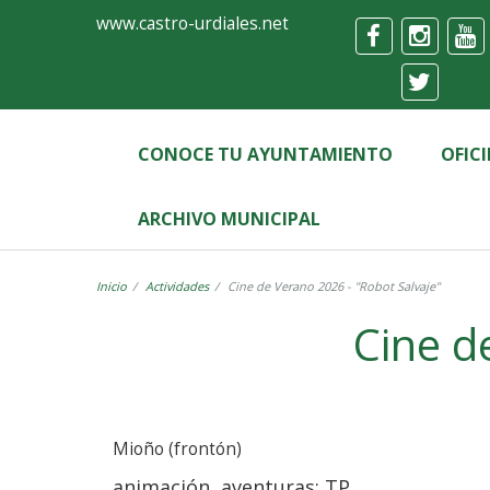
Ayuntamiento
Formulario
www.castro-urdiales.net
de
Castro-
Urdiales
CONOCE TU AYUNTAMIENTO
OFIC
ARCHIVO MUNICIPAL
Inicio
Actividades
Cine de Verano 2026 - "Robot Salvaje"
Mioño (frontón)
animación, aventuras: TP