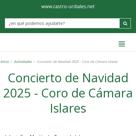
Ayuntamiento
Formulario
www.castro-urdiales.net
de
Label
Castro-
Urdiales
Inicio
Actividades
Concierto de Navidad 2025 - Coro de Cámara Islares
Concierto de Navidad
2025 - Coro de Cámara
Islares