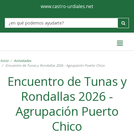
Ayuntamiento
Formulario
www.castro-urdiales.net
de
Label
Castro-
Urdiales
Inicio
Actividades
Encuentro de Tunas y Rondallas 2026 - Agrupación Puerto Chico
Encuentro de Tunas y
Rondallas 2026 -
Agrupación Puerto
Chico