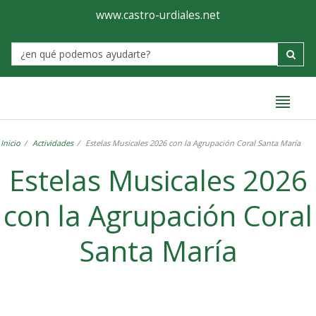
Ayuntamiento
Formulario
www.castro-urdiales.net
de
Label
Castro-
Urdiales
Inicio
Actividades
Estelas Musicales 2026 con la Agrupación Coral Santa María
Estelas Musicales 2026
con la Agrupación Coral
Santa María