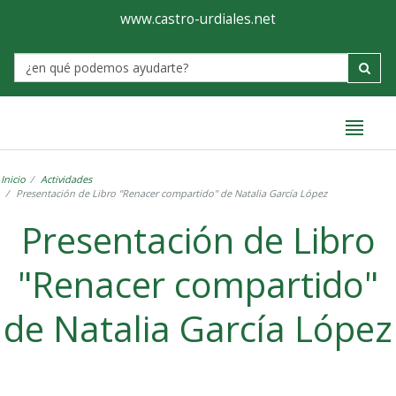
Ayuntamiento
Formulario
www.castro-urdiales.net
de
Label
Castro-
Urdiales
Inicio
Actividades
Presentación de Libro "Renacer compartido" de Natalia García López
Presentación de Libro
"Renacer compartido"
de Natalia García López