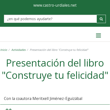
Ayuntamiento
Formulario
www.castro-urdiales.net
de
Label
Castro-
Urdiales
Inicio
Actividades
Presentación del libro "Construye tu felicidad"
Presentación del libro
"Construye tu felicidad"
Con la coautora Meritxell Jiménez-Eguizábal