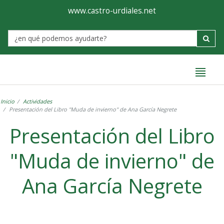
Ayuntamiento
Formulario
www.castro-urdiales.net
de
Label
Castro-
Urdiales
Inicio
Actividades
Presentación del Libro "Muda de invierno" de Ana García Negrete
Presentación del Libro
"Muda de invierno" de
Ana García Negrete