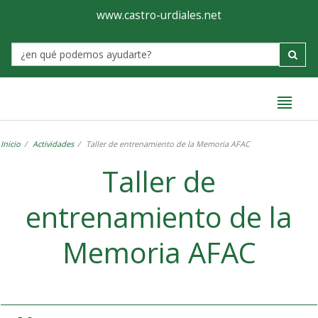
Ayuntamiento
Formulario
www.castro-urdiales.net
de
Label
Castro-
Urdiales
Inicio
Actividades
Taller de entrenamiento de la Memoria AFAC
Taller de
entrenamiento de la
Memoria AFAC