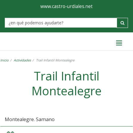
Ayuntamiento
Formulario
www.castro-urdiales.net
de
Label
Castro-
Urdiales
Inicio
Actividades
Trail Infantil Montealegre
Trail Infantil
Montealegre
Montealegre. Samano