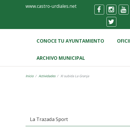
Ayuntamiento
Formulario
www.castro-urdiales.net
de
Castro-
Urdiales
CONOCE TU AYUNTAMIENTO
OFIC
ARCHIVO MUNICIPAL
Inicio
Actividades
XI subida La Granja
La Trazada Sport