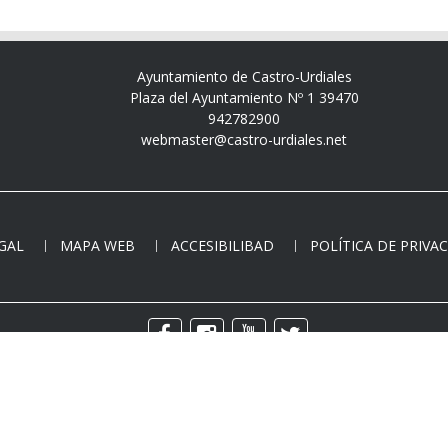
Ayuntamiento de Castro-Urdiales
Plaza del Ayuntamiento Nº 1 39470
942782900
webmaster@castro-urdiales.net
EGAL
MAPA WEB
ACCESIBILIBAD
POLÍTICA DE PRIVA
Copyright © - Todos los derechos reservados.
Ayuntamiento de Castro-Urdiales