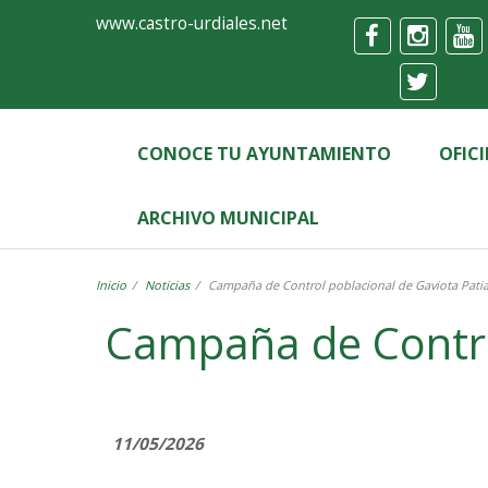
Ayuntamiento
Formulario
www.castro-urdiales.net
de
Castro-
Urdiales
CONOCE TU AYUNTAMIENTO
OFIC
ARCHIVO MUNICIPAL
Inicio
Noticias
Campaña de Control poblacional de Gaviota Patia
Campaña de Control
11/05/2026