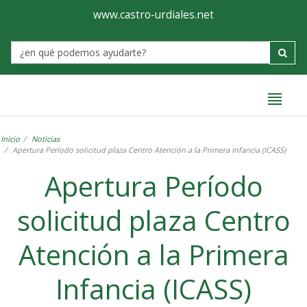
Ayuntamiento
Formulario
www.castro-urdiales.net
de
Label
Castro-
Urdiales
Inicio
Noticias
Apertura Período solicitud plaza Centro Atención a la Primera Infancia (ICASS)
Apertura Período
solicitud plaza Centro
Atención a la Primera
Infancia (ICASS)