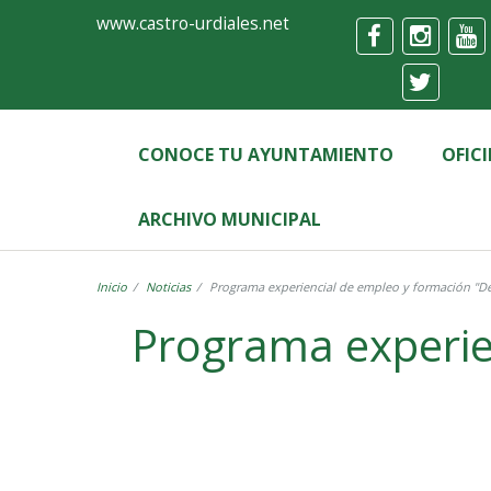
Ayuntamiento
Formulario
www.castro-urdiales.net
de
Castro-
Urdiales
CONOCE TU AYUNTAMIENTO
OFIC
ARCHIVO MUNICIPAL
Inicio
Noticias
Programa experiencial de empleo y formación "Dep
Programa experie