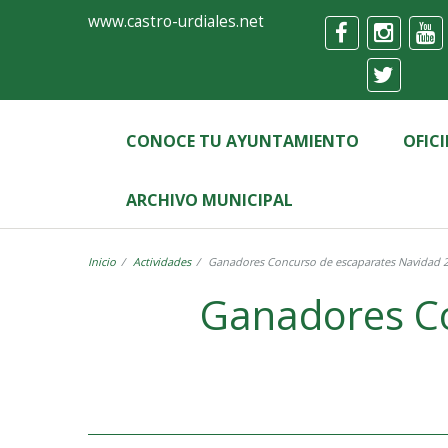
Ayuntamiento
Formulario
www.castro-urdiales.net
de
Castro-
Urdiales
CONOCE TU AYUNTAMIENTO
OFIC
ARCHIVO MUNICIPAL
Inicio
Actividades
Ganadores Concurso de escaparates Navidad 
Ganadores Co