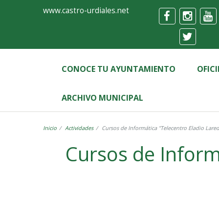
Ayuntamiento
Formulario
www.castro-urdiales.net
de
Castro-
Urdiales
CONOCE TU AYUNTAMIENTO
OFIC
ARCHIVO MUNICIPAL
Inicio
Actividades
Cursos de Informática "Telecentro Eladio Lare
Cursos de Inform