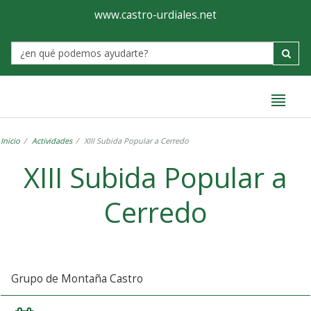
Ayuntamiento
Formulario
www.castro-urdiales.net
de
Label
Castro-
Urdiales
Inicio
Actividades
XIII Subida Popular a Cerredo
XIII Subida Popular a
Cerredo
Grupo de Montaña Castro