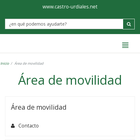
Ayuntamiento
Formulario
www.castro-urdiales.net
de
Label
Castro-
Urdiales
Inicio
Área de movilidad
Área de movilidad
Área
de
Área de movilidad
movilidad
Contacto