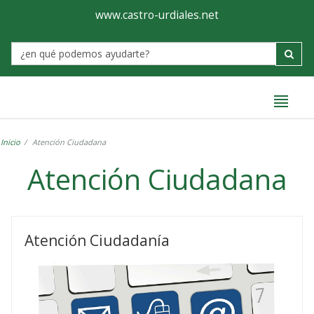
Ayuntamiento
Formulario
www.castro-urdiales.net
de
Label
Castro-
Urdiales
Inicio
Atención Ciudadana
Atención Ciudadana
Atención
Ciudadana
Atención Ciudadanía