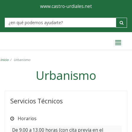
Ayuntamiento
Formulario
www.castro-urdiales.net
de
Label
Castro-
Urdiales
Inicio
Urbanismo
Urbanismo
Urbanismo
Servicios Técnicos
Horarios
De 9.00 a 13.00 horas (con cita previa en el