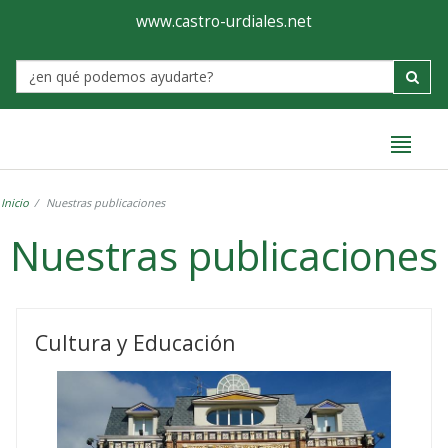
Ayuntamiento
Formulario
www.castro-urdiales.net
de
Label
Castro-
Urdiales
Inicio
Nuestras publicaciones
Nuestras publicaciones
Nuestras
publicaciones
Cultura y Educación